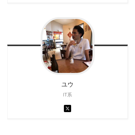
ユウ
IT系