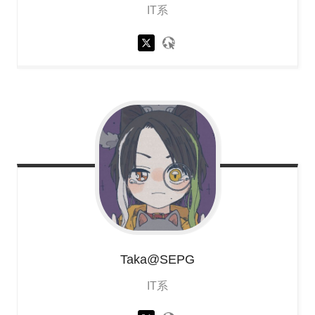
IT系
Taka@SEPG
IT系