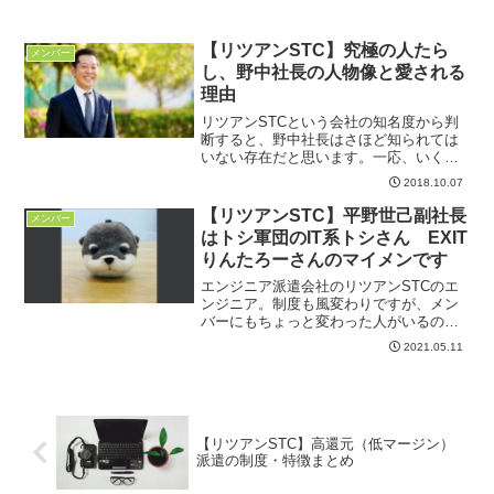
【リツアンSTC】究極の人たら
メンバー
し、野中社長の人物像と愛される
理由
リツアンSTCという会社の知名度から判
断すると、野中社長はさほど知られては
いない存在だと思います。一応、いくつ
かのメディアにも紹介されていたり、さ
2018.10.07
らば青春の光さんのYouTubeにも出演は
してたいたりしますが、一般的な知名度
【リツアンSTC】平野世己副社長
メンバー
は無いと言ってい...
はトシ軍団のIT系トシさん EXIT
りんたろーさんのマイメンです
エンジニア派遣会社のリツアンSTCのエ
ンジニア。制度も風変わりですが、メン
バーにもちょっと変わった人がいるのが
特徴。今回はその筆頭ともいえる平野副
2021.05.11
社長を紹介したいと思います。リツアン
STCの副社長 平野世己さんについてプロ
フィール氏 名：平...
【リツアンSTC】高還元（低マージン）
派遣の制度・特徴まとめ