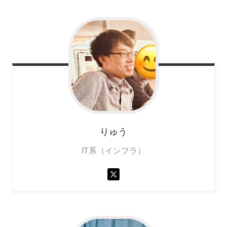
りゅう
IT系（インフラ）