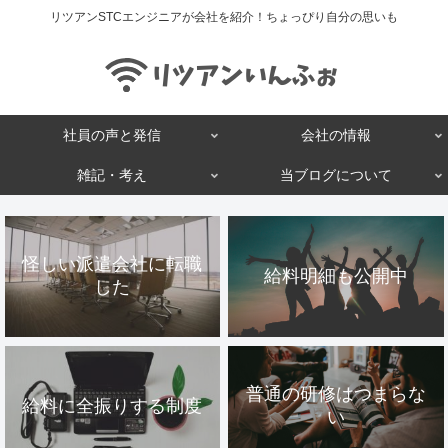
リツアンSTCエンジニアが会社を紹介！ちょっぴり自分の思いも
社員の声と発信
会社の情報
雑記・考え
当ブログについて
怪しい派遣会社に転職
給料明細も公開中
した
普通の研修はつまらな
給料に全振りする制度
い