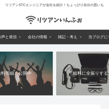
リツアンSTCエンジニアが会社を紹介！ちょっぴり自分の思いも
の声と発信
会社の情報
雑記・考え
当ブログに
給料明細も公開中
給料に全振りする