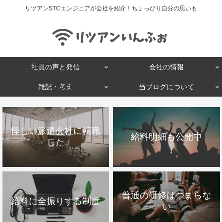
リツアンSTCエンジニアが会社を紹介！ちょっぴり自分の思いも
社員の声と発信
会社の情報
雑記・考え
当ブログについて
怪しい派遣会社に転職
給料明細も公開中
した
普通の研修はつまらな
給料に全振りする制度
い