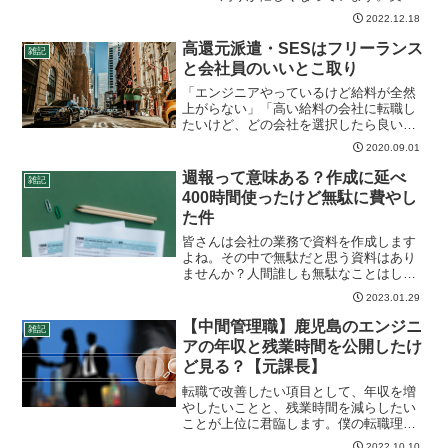
は、最近リツアンの野中社長、平野副社
2022.12.18
長がお怒りなんです。リツアンに入社し
たエンジニアが、元々高還元SESと呼ば
高還元派遣・SESはフリーランス
雑記
れる会社にい...
と会社員のいいとこ取り
「エンジニアやっているけど給料が全然
上がらない」「高い給料の会社に転職し
たいけど、どの会社を選択したら良いの
か分からない」近年はエンジニアの需要
2020.09.01
が大きく高まり、エンジニアの収入が高
騰しています。とはいうものの、実際に
週報って意味ある？作成に延べ
雑記
高い給料をもらえる会社は...
400時間使ったけど無駄に費やし
た件
皆さんは会社の業務で資料を作成します
よね。その中で無駄だと思う資料はあり
ませんか？人間誰しも無駄なことはした
くないと言います。でも会社では無駄な
2023.01.29
ことが数多く実行され、なぜか残り続け
ます。こういったものは徹底的に排除す
【中間管理職】鹿児島のエンジニ
雑記
べきです。実際、僕の経験...
アの年収と残業時間を公開したけ
ど見る？【元課長】
転職で改善したい項目として、年収を増
やしたいことと、残業時間を減らしたい
ことが上位に君臨します。僕の転職理由
もいろいろありますが、収入アップと働
2022.10.10