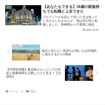
きすぎを改善したいとの思いがありまし
た。実際、転職する前の収入面や残業時
【あなたもできる】36歳の家族持
雑記
間はどうだったのか？と思...
ちでも転職と上京できた
プロフィールを読んで頂いた方は知って
いるかもしれませんが、僕は2017年に転
職しました。長崎県から千葉県に移住
し、現在も東京でエンジニアとして働い
2020.10.03
ています。転職時の年齢は36歳でした。
家族は妻と小学生の子ども2人がいます。
30代半ばともなれ...
地元に戻りたい気持ちが強い人は圧倒的
に損をする2つの理由
【中間管理職】鹿児島のエンジニアの年
収と残業時間を公開したけど見る？【元
課長】
ホーム
雑記