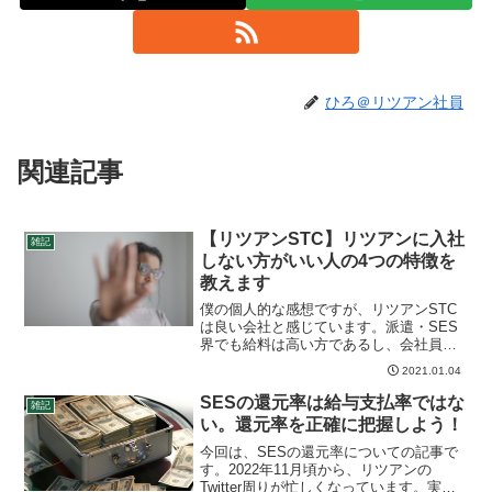
ひろ＠リツアン社員
関連記事
【リツアンSTC】リツアンに入社
雑記
しない方がいい人の4つの特徴を
教えます
僕の個人的な感想ですが、リツアンSTC
は良い会社と感じています。派遣・SES
界でも給料は高い方であるし、会社員で
ありながらフリーランスエンジニアに近
2021.01.04
い働き方をしていて、個人の裁量が大き
いです。もちろん、派遣先は派遣先企業
SESの還元率は給与支払率ではな
雑記
の意向に従うので、現...
い。還元率を正確に把握しよう！
今回は、SESの還元率についての記事で
す。2022年11月頃から、リツアンの
Twitter周りが忙しくなっています。実