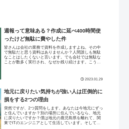
週報って意味ある？作成に延べ400時間使
ったけど無駄に費やした件
皆さんは会社の業務で資料を作成しますよね。その中
で無駄だと思う資料はありませんか？人間誰しも無駄
なことはしたくないと言います。でも会社では無駄な
ことが数多く実行され、なぜか残り続けます。こうい
ったものは徹底的に排除すべきです。実際、僕の経験
上でもいくつかありますが、本当に無駄なものは何も
生み出しません。ただただ時間泥棒です。というわけ
2023.01.29
で、今回は僕の経験を踏ま...
地元に戻りたい気持ちが強い人は圧倒的に
損をする2つの理由
突然ですが、2つ質問をします。あなたは今地元にずっ
と住んでいますか？別の場所に住んでいるなら、地元
に戻りたいですか？僕は地元の鹿児島県を離れて、関
東でITのエンジニアとして生活しています。そして、
鹿児島に戻る気はゼロとは言いませんが、今のところ