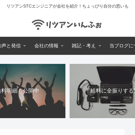
リツアンSTCエンジニアが会社を紹介！ちょっぴり自分の思いも
の声と発信
会社の情報
雑記・考え
当ブログに
給料明細も公開中
給料に全振りする