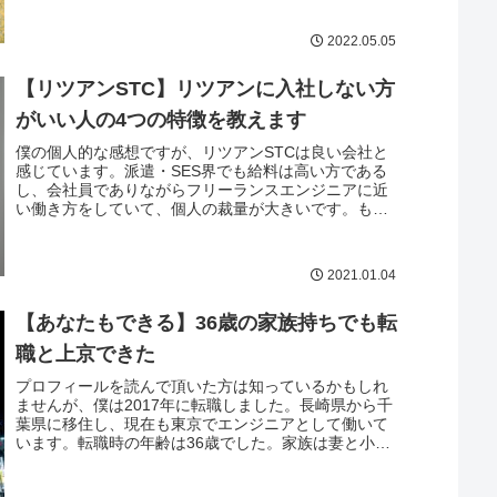
ほぼありません。大学生や社会人になると、地元を離
れて都会へ出る人が増えます。若いうちは都市部で仕
2022.05.05
事をして、ゆくゆくは...
【リツアンSTC】リツアンに入社しない方
がいい人の4つの特徴を教えます
僕の個人的な感想ですが、リツアンSTCは良い会社と
感じています。派遣・SES界でも給料は高い方である
し、会社員でありながらフリーランスエンジニアに近
い働き方をしていて、個人の裁量が大きいです。もち
ろん、派遣先は派遣先企業の意向に従うので、現場の
裁量は大きくないかもしれませんが、現場は自分で決
めていくスタイルです。その方向性もあり、以下に当
2021.01.04
てはまる人は人はリツ...
【あなたもできる】36歳の家族持ちでも転
職と上京できた
プロフィールを読んで頂いた方は知っているかもしれ
ませんが、僕は2017年に転職しました。長崎県から千
葉県に移住し、現在も東京でエンジニアとして働いて
います。転職時の年齢は36歳でした。家族は妻と小学
生の子ども2人がいます。30代半ばともなれば、転職に
慎重になるのは当然です。特に、小学生の子どもを転