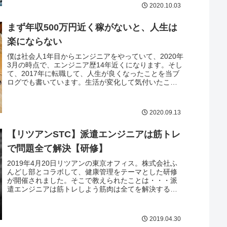
校させることに抵抗を持つ人も多いでしょう。しかし
2020.10.03
ながら、親であ...
まず年収500万円近く稼がないと、人生は
楽にならない
僕は社会人1年目からエンジニアをやっていて、2020年
3月の時点で、エンジニア歴14年近くになります。そし
て、2017年に転職して、人生が良くなったことを当ブ
ログでも書いています。生活が変化して気付いたこと
が一つあります。それは「まず年収500万円近く稼がな
いと、人生は楽にならない」ということ。給料が低い
会社でもコツコツ頑張れば、いつか誰かが認めて給料
2020.09.13
も上が...
【リツアンSTC】派遣エンジニアは筋トレ
で問題全て解決【研修】
2019年4月20日リツアンの東京オフィス。株式会社ふ
んどし部とコラボして、健康管理をテーマとした研修
が開催されました。そこで教えられたことは・・・派
遣エンジニアは筋トレしよう筋肉は全てを解決すると
いうことです。エンジニア界にも筋トレブームがきて
久しく、世の中のエンジニアは、今は勉強するか筋ト
レするかの二択といっても過言ではありません。時代
2019.04.30
は筋肉であり、筋ト...