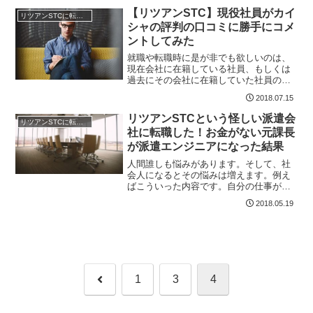
ており、約7割は紹介と言われています。
【リツアンSTC】現役社員がカイ
リツアンSTCに転職した
そして、紹介以外からは入りにくい制度
シャの評判の口コミに勝手にコメ
にしようと考えていた節もありました。
ントしてみた
しかしながら、その方向性を撤回し、一
般エントリーも拡大方向に転...
就職や転職時に是が非でも欲しいのは、
現在会社に在籍している社員、もしくは
過去にその会社に在籍していた社員の口
コミです。僕も転職する際は参考にして
2018.07.15
いました。でも、転職サイトの口コミを
信用していいか迷うときがあります。転
リツアンSTCという怪しい派遣会
リツアンSTCに転職した
職者が知りたいのはネガティブな部分が
社に転職した！お金がない元課長
ないかということですが、口コミサイト
が派遣エンジニアになった結果
側が内容をチェックし、批判は掲載され
にくいのが実情だからです。まあ今の
人間誰しも悩みがあります。そして、社
時...
会人になるとその悩みは増えます。例え
ばこういった内容です。自分の仕事がう
まくいかない後輩の教育に時間を取られ
2018.05.19
すぎて自分の仕事ができない上司とウマ
が合わない僕にも悩みがありました。で
も、それはとある会社に転職をすること
でほぼ解決しました。その会社とは、エ
ンジニアの人材派遣会社＝リツアンSTC
という会社です。この投稿では、僕...
前
1
3
4
へ