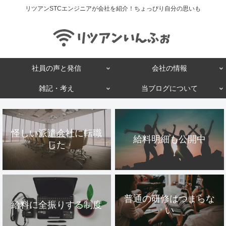
リツアンSTCエンジニアが会社を紹介！ちょっぴり自分の思いも
社員の声と発信
会社の情報
雑記・考え
当ブログについて
怪しい派遣会社に転職
給料明細も公開中
した
普通の研修はつまらな
給料に全振りする制度
い