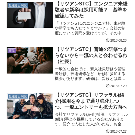
ています。静岡県掛川市はリツアンSTC
【リツアンSTC】エンジニア未経
仕組みと制度
の本社があり、野中社長の出身地。ここ
験者や新卒は採用可能？ 基準を
にイケハヤさんが遊びに来ていたのだ
確認してみた
が、そこに僕もお邪魔してきたという話
です。しかも...
「リツアンSTCのエンジニア枠、未経験
や新卒でも入社できますか？」会社の制
度について質問を受けますが、その中で
も多いのが未経験者の採用可否に関する
2018.08.23
質問です。会社の正式な方針を確認し
て、こちらにまとめました。興味がある
【リツアンSTC】普通の研修つま
研修
方はぜひともご確認いただければと思い
らないから一流の人と会わせるわ
ます。リツアンSTCはエンジニア未経験
（社長）
や新卒でも入れるか？本題の「リツアン
STCはエンジニア未経験でも入れる...
一般的な会社では、新入社員研修や管理
者研修、技術研修など、研修に参加する
機会があります。研修は、普段とは異な
った環境に身を置き、通常接する機会が
2018.07.29
ない人と出会うことができます。良質な
刺激を受けられるメリットがあり、参加
【リツアンSTC】リファラル(紹
仕組みと制度
をしておくのが望ましいでしょう。とは
介)採用を今まで通り強化しつ
いえ、毎日研修を受けられるわけでもな
つ、一般エントリーも拡大方向へ
いので、研修を受けた直後は意識が高く
てもその意識は長続きしません。なの
会社でリファラル(紹介)採用、リファラル
で...
(紹介)手当を採用している会社がありま
す。紹介で入社した人がいたら、お金も
らえるよという仕組みですね。僕が所属
2018.07.27
するリツアンSTCもリファラルを採用し