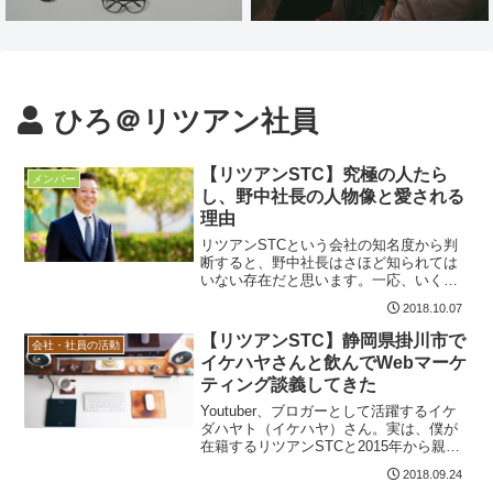
ひろ＠リツアン社員
【リツアンSTC】究極の人たら
メンバー
し、野中社長の人物像と愛される
理由
リツアンSTCという会社の知名度から判
断すると、野中社長はさほど知られては
いない存在だと思います。一応、いくつ
かのメディアにも紹介されていたり、さ
2018.10.07
らば青春の光さんのYouTubeにも出演は
してたいたりしますが、一般的な知名度
【リツアンSTC】静岡県掛川市で
会社・社員の活動
は無いと言っていいでしょう。しかしな
イケハヤさんと飲んでWebマーケ
がら、社長の人物像は転職を考える上で
ティング談義してきた
も非常に重要な材料です。というわけ
で、リツアン社員の僕から見た人...
Youtuber、ブロガーとして活躍するイケ
ダハヤト（イケハヤ）さん。実は、僕が
在籍するリツアンSTCと2015年から親交
があります。2018/9/21(金)のことです
2018.09.24
が、イケハヤさんが以下のツイートをし