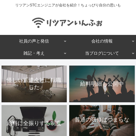
リツアンSTCエンジニアが会社を紹介！ちょっぴり自分の思いも
社員の声と発信
会社の情報
雑記・考え
当ブログについて
怪しい派遣会社に転職
給料明細も公開中
した
普通の研修はつまらな
給料に全振りする制度
い