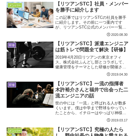
と書かせてもらいます）さやかさんは、
【リツアンSTC】社員・メンバー
メンバー
元々は渋谷のギャルで109の店員です。言
を勝手に紹介します
っては悪いですが、支援活動とは程遠い
人物のように思います。しかしながら、
この記事ではリツアンSTCの社員を勝手
2005年に親友の死をきっかけ...
に紹介します。その前に一つ案内です
が、リツアンSTC公式のメンバー一覧は
こちらにあります。上記は一部のメンバ
2020.08.30
ーしか掲載されていません。また、既に
退職した方もいたりして、最新が反映さ
【リツアンSTC】派遣エンジニア
研修
れているとは言い難いです。まあ確かに
は筋トレで問題全て解決【研修】
700名以上の社員がいるので、全員掲載で
きないのは仕方ないでしょう。しかしな
2019年4月20日リツアンの東京オフィ
がら、リツアンは入社前にエンジ...
ス。株式会社ふんどし部とコラボして、
健康管理をテーマとした研修が開催され
ました。そこで教えられたことは・・・
2019.04.30
派遣エンジニアは筋トレしよう筋肉は全
てを解決するということです。エンジニ
【リツアンSTC】一流の指揮者
研修
ア界にも筋トレブームがきて久しく、世
木許裕介さんと福井で出会った二
の中のエンジニアは、今は勉強するか筋
流エンジニアの話
トレするかの二択といっても過言ではあ
りません。時代は筋肉であり、筋ト...
世の中には「一流」と呼ばれる人が数多
くいます。僕は中学まで野球をやってい
たことから、イチローはやっぱり神様だ
し、96年アトランタ五輪～ジョホールバ
2019.03.17
ルの歓喜の流れをリアルタイムでTV観戦
したこともあり、ヒデ（中田英寿）は王
【リツアンSTC】究極の人たら
メンバー
様でした。（ファン心理で敬称を敢えて
し、野中社長の人物像と愛される