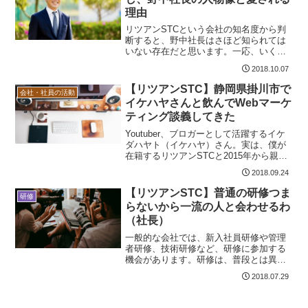
略しています）そんなスポーツ大好き人
理由
間の僕が、大学ではIT系に進んで、今で
は10数年もエンジニアをやって...
リツアンSTCという会社の知名度から判
断すると、野中社長はさほど知られては
いない存在だと思います。一応、いくつ
かのメディアにも紹介されていたり、さ
2018.10.07
らば青春の光さんのYouTubeにも出演は
してたいたりしますが、一般的な知名度
【リツアンSTC】静岡県掛川市で
会社・社員の活動
は無いと言っていいでしょう。しかしな
イケハヤさんと飲んでWebマーケ
がら、社長の人物像は転職を考える上で
ティング談義してきた
も非常に重要な材料です。というわけ
で、リツアン社員の僕から見た人...
Youtuber、ブロガーとして活躍するイケ
ダハヤト（イケハヤ）さん。実は、僕が
在籍するリツアンSTCと2015年から親交
があります。2018/9/21(金)のことです
2018.09.24
が、イケハヤさんが以下のツイートをし
ています。静岡県掛川市はリツアンSTC
【リツアンSTC】普通の研修つま
研修
の本社があり、野中社長の出身地。ここ
らないから一流の人と会わせるわ
にイケハヤさんが遊びに来ていたのだ
（社長）
が、そこに僕もお邪魔してきたという話
です。しかも...
一般的な会社では、新入社員研修や管理
者研修、技術研修など、研修に参加する
機会があります。研修は、普段とは異な
った環境に身を置き、通常接する機会が
2018.07.29
ない人と出会うことができます。良質な
刺激を受けられるメリットがあり、参加
をしておくのが望ましいでしょう。とは