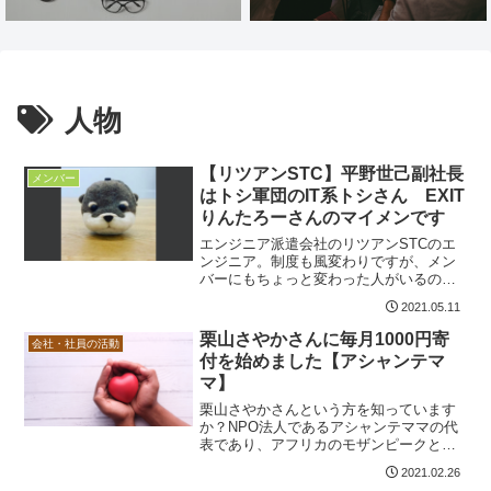
人物
【リツアンSTC】平野世己副社長
メンバー
はトシ軍団のIT系トシさん EXIT
りんたろーさんのマイメンです
エンジニア派遣会社のリツアンSTCのエ
ンジニア。制度も風変わりですが、メン
バーにもちょっと変わった人がいるのが
特徴。今回はその筆頭ともいえる平野副
2021.05.11
社長を紹介したいと思います。リツアン
STCの副社長 平野世己さんについてプロ
栗山さやかさんに毎月1000円寄
会社・社員の活動
フィール氏 名：平野 世己（ひらの とし
付を始めました【アシャンテマ
き）出身地：静岡県磐田市年 齢：35歳
マ】
（2021年5月現在）ホームページでの紹介
ページはこちら。ツ...
栗山さやかさんという方を知っています
か？NPO法人であるアシャンテママの代
表であり、アフリカのモザンピークとマ
ラウィにて子どもたちに教育支援活動を
2021.02.26
行っている方です。（以降、さやかさん